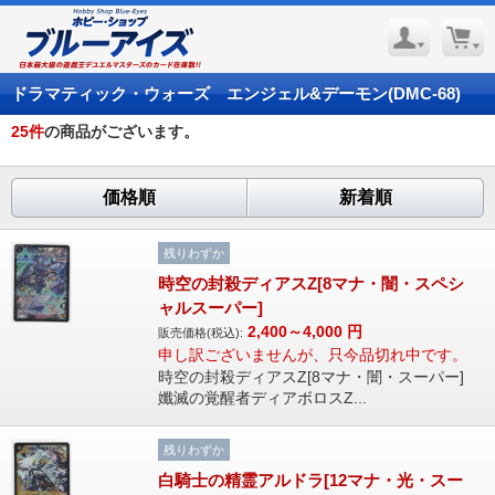
ドラマティック・ウォーズ エンジェル&デーモン(DMC-68)
25
件
の商品がございます。
価格順
新着順
残りわずか
時空の封殺ディアスZ[8マナ・闇・スペシ
ャルスーパー]
2,400～4,000
円
販売価格(税込):
申し訳ございませんが、只今品切れ中です。
時空の封殺ディアスZ[8マナ・闇・スーパー]
孅滅の覚醒者ディアボロスZ...
残りわずか
白騎士の精霊アルドラ[12マナ・光・スー