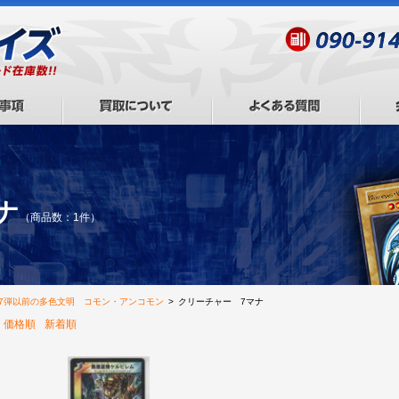
ナ
（商品数：1件）
27弾以前の多色文明 コモン・アンコモン
>
クリーチャー 7マナ
価格順
新着順