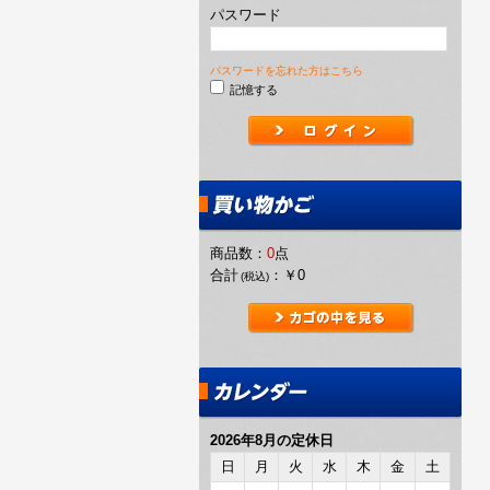
パスワード
パスワードを忘れた方はこちら
記憶する
商品数：
0
点
合計
：
￥0
(税込)
2026年8月の定休日
日
月
火
水
木
金
土