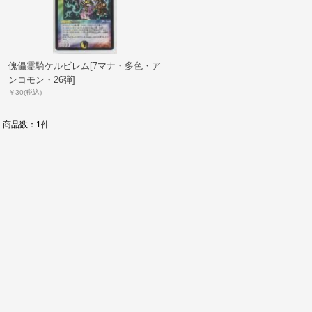
傀儡霊騎ケルビレム[7マナ・多色・ア
ンコモン・26弾]
￥30
(税込)
商品数：1件