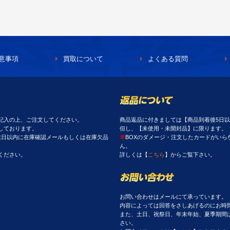
意事項
買取について
よくある質問
記入の上、ご注文してください。
商品返品に付きましては【商品到着後5日
しております。
但し、【未使用・未開封品】に限ります。
業日以内に在庫確認メールもしくは在庫欠品
※
BOXのダメージ・注文したカードがい
ん。
ください。
詳しくは【
こちら
】からご覧下さい。
お問い合わせはメールにて承っています。
内容によっては回答をさしあげるのにお時
また、土日、祝祭日、年末年始、夏季期間
さい。