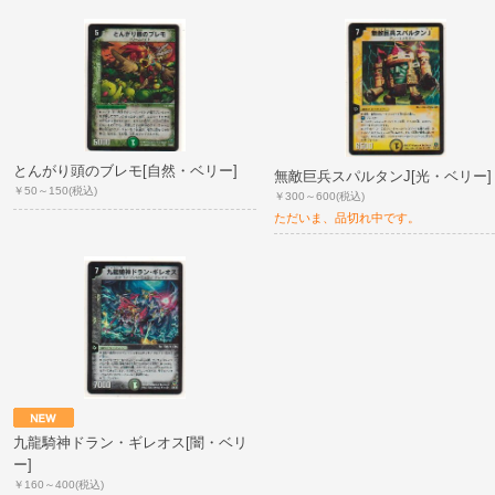
とんがり頭のブレモ[自然・ベリー]
無敵巨兵スパルタンJ[光・ベリー]
￥50～150
(税込)
￥300～600
(税込)
ただいま、品切れ中です。
九龍騎神ドラン・ギレオス[闇・ベリ
ー]
￥160～400
(税込)