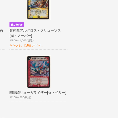
超神龍アルグロス・クリューソス
自
[光・スーパー]
￥850～1,500
(税込)
ただいま、品切れ中です。
闘龍騎リューガライザー[火・ベリー]
￥150～200
(税込)