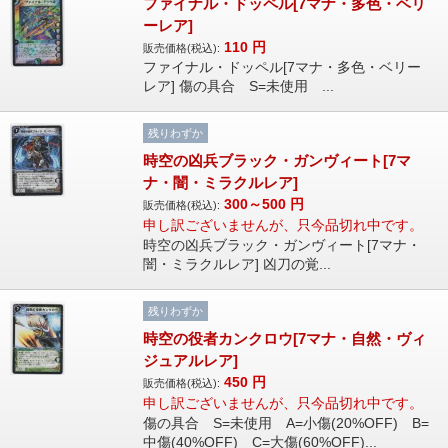
ファイナル・ドッペル[7マナ・多色・ベリ
ーレア]
110
円
販売価格(税込):
ファイナル・ドッペル[7マナ・多色・ベリー
レア] 傷の具合 S=未使用 ...
残りわずか
時空の凶兵ブラック・ガンヴィート[7マ
ナ・闇・ミラクルレア]
300～500
円
販売価格(税込):
申し訳ございませんが、只今品切れ中です。
時空の凶兵ブラック・ガンヴィート[7マナ・
闇・ミラクルレア] 凶刀の覚...
残りわずか
時空の役者カンクロウ[7マナ・自然・ヴィ
ジュアルレア]
450
円
販売価格(税込):
申し訳ございませんが、只今品切れ中です。
傷の具合 S=未使用 A=小傷(20%OFF) B=
中傷(40%OFF) C=大傷(60%OFF)...