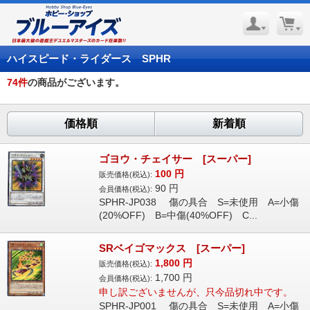
ハイスピード・ライダース SPHR
74
件
の商品がございます。
価格順
新着順
ゴヨウ・チェイサー [スーパー]
100
円
販売価格(税込):
90
円
会員価格(税込):
SPHR-JP038 傷の具合 S=未使用 A=小傷
(20%OFF) B=中傷(40%OFF) C...
SRベイゴマックス [スーパー]
1,800
円
販売価格(税込):
1,700
円
会員価格(税込):
申し訳ございませんが、只今品切れ中です。
SPHR-JP001 傷の具合 S=未使用 A=小傷