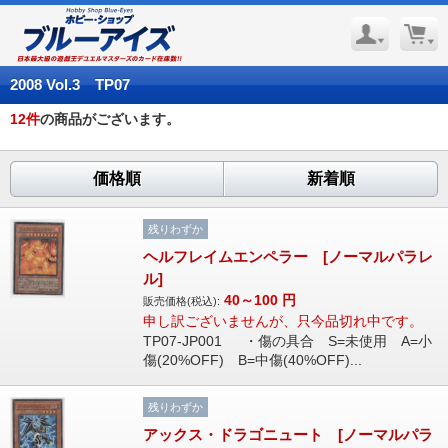
2008 Vol.3 TP07
12
件
の商品がございます。
価格順
新着順
残りわずか
ヘルフレイムエンペラー [ノーマルパラレ
ル]
40～100
円
販売価格(税込):
申し訳ございませんが、只今品切れ中です。
TP07-JP001 ・傷の具合 S=未使用 A=小
傷(20%OFF) B=中傷(40%OFF)...
残りわずか
アックス・ドラゴニュート [ノーマルパラ