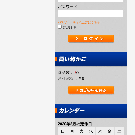
パスワード
パスワードを忘れた方はこちら
記憶する
商品数：
0
点
合計
：
￥0
(税込)
2026年8月の定休日
日
月
火
水
木
金
土