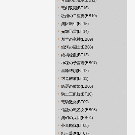
宵闇の鎮魂歌(EB11)
竜剣双闘(BT16)
歌姫の二重奏(EB10)
無限転生(BT15)
光輝迅雷(BT14)
創世の竜神(EB09)
銀河の闘士(EB08)
絶禍繚乱(BT13)
神秘の予言者(EB07)
黒輪縛鎖(BT12)
封竜解放(BT11)
綺羅の歌姫(EB06)
騎士王凱旋(BT10)
竜騎激突(BT09)
信託の戦乙女(EB05)
無幻の兵団(EB04)
蒼嵐艦隊(BT08)
獣王爆進(BT07)