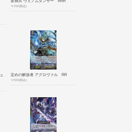
星輝兵 ヴェノムダンサー RRR
￥250
(税込)
定めの解放者 アグロヴァル RR
ェ
￥500
(税込)