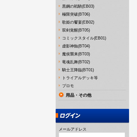
黒鋼の戦騎(EB03)
極限突破(BT06)
歌姫の饗宴(EB02)
双剣覚醒(BT05)
コミックスタイル(EB01)
虚影神蝕(BT04)
魔侯襲来(BT03)
竜魂乱舞(BT02)
騎士王降臨(BT01)
トライアルデッキ等
プロモ
用品・その他
メールアドレス