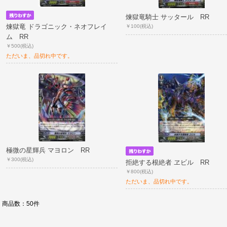
煉獄竜騎士 サッタール RR
煉獄竜 ドラゴニック・ネオフレイ
￥100
(税込)
ム RR
￥500
(税込)
ただいま、品切れ中です。
極微の星輝兵 マヨロン RR
￥300
(税込)
拒絶する根絶者 ヱビル RR
￥800
(税込)
ただいま、品切れ中です。
商品数：50件