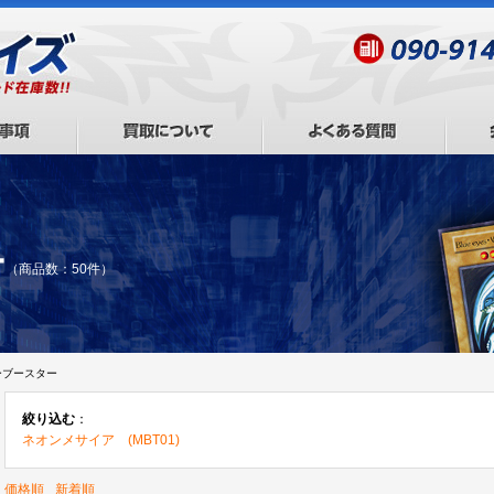
ー
（商品数：50件）
ーブースター
絞り込む
：
ネオンメサイア (MBT01)
価格順
新着順