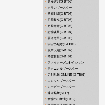
超極審判(G-BT08)
クランブースター
勇輝剣爛(G-BT07)
刃華超克(G-BT06)
月煌竜牙(G-BT05)
討神魂撃(G-BT04)
覇道竜星(G-BT03)
宇宙の咆哮(G-EB01)
風華天翔(G-BT02)
時空超越(G-BT01)
ファイターズコレクション
テクニカルブースター
刀剣乱舞-ONLINE-(G-TB01)
コミックブースター
ムービーブースター
煉獄焔舞(BT17)
女神の円舞曲(EB12)