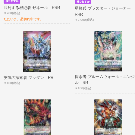
並列する根絶者 ゼヰール RRR
星輝兵 ブラスター・ジョーカー
￥700
(税込)
RRR
ただいま、品切れ中です。
￥2,000
(税込)
探索者 プルームウォール・エンジ
英気の探索者 マッダン RR
ル RR
￥100
(税込)
￥100
(税込)