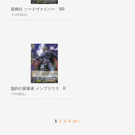
星輝兵 ソードヴァイパー RR
￥150
(税込)
協約の探索者 メンプリウス R
￥50
(税込)
1
2
3
4
次へ