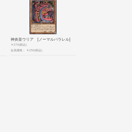
神炎皇ウリア [ノーマルパラレル]
￥270
(税込)
会員価格： ￥250
(税込)