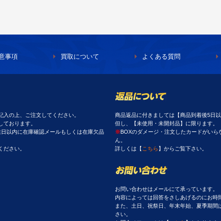
意事項
買取について
よくある質問
記入の上、ご注文してください。
商品返品に付きましては【商品到着後5日
しております。
但し、【未使用・未開封品】に限ります。
業日以内に在庫確認メールもしくは在庫欠品
※
BOXのダメージ・注文したカードがい
ん。
ください。
詳しくは【
こちら
】からご覧下さい。
お問い合わせはメールにて承っています。
内容によっては回答をさしあげるのにお時
また、土日、祝祭日、年末年始、夏季期間
さい。