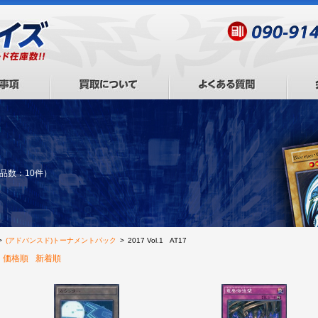
品数：10件）
>
(アドバンスド)トーナメントパック
>
2017 Vol.1 AT17
価格順
新着順