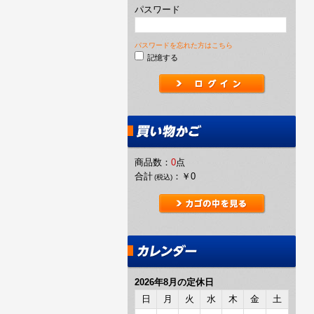
パスワード
パスワードを忘れた方はこちら
記憶する
商品数：
0
点
合計
：
￥0
(税込)
2026年8月の定休日
日
月
火
水
木
金
土