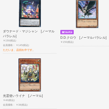
ダウナード・マジシャン [ノーマル
パラレル]
D.D.クロウ [ノーマルパラレル]
￥150
(税込)
￥150
(税込)
会員価格： ￥145
(税込)
ただいま、品切れ中です。
光霊使いライナ [ノーマル]
￥40
(税込)
会員価格： ￥38
(税込)