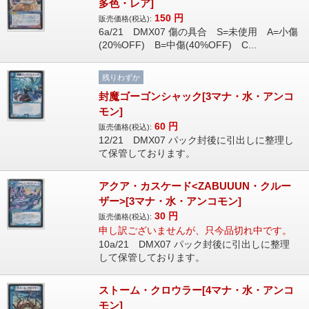
多色・レア]
150
円
販売価格(税込):
6a/21 DMX07 傷の具合 S=未使用 A=小傷
(20%OFF) B=中傷(40%OFF) C...
残りわずか
封魔ゴーゴンシャック[3マナ・水・アンコ
モン]
60
円
販売価格(税込):
12/21 DMX07 パック封後に引出しに整理し
て保管しております。
アクア・カスケード<ZABUUUN・クルー
ザー>[3マナ・水・アンコモン]
30
円
販売価格(税込):
申し訳ございませんが、只今品切れ中です。
10a/21 DMX07 パック封後に引出しに整理
して保管しております。
ストーム・クロウラー[4マナ・水・アンコ
モン]