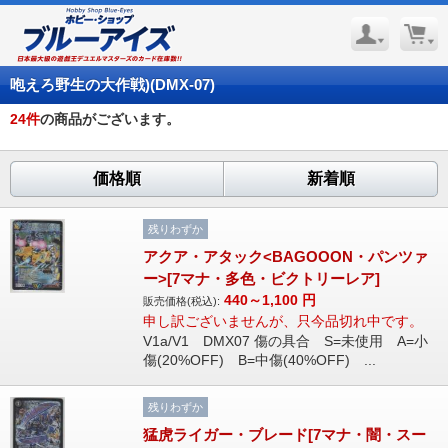
咆えろ野生の大作戦)(DMX-07)
24
件
の商品がございます。
価格順
新着順
残りわずか
アクア・アタック<BAGOOON・パンツァ
ー>[7マナ・多色・ビクトリーレア]
440～1,100
円
販売価格(税込):
申し訳ございませんが、只今品切れ中です。
V1a/V1 DMX07 傷の具合 S=未使用 A=小
傷(20%OFF) B=中傷(40%OFF) ...
残りわずか
猛虎ライガー・ブレード[7マナ・闇・スー