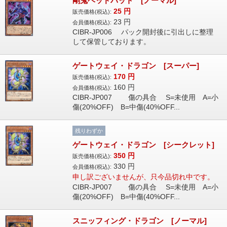
剛鬼ヘッドバット [ノーマル]
25
円
販売価格(税込):
23
円
会員価格(税込):
CIBR-JP006 パック開封後に引出しに整理
して保管しております。
ゲートウェイ・ドラゴン [スーパー]
170
円
販売価格(税込):
160
円
会員価格(税込):
CIBR-JP007 傷の具合 S=未使用 A=小
傷(20%OFF) B=中傷(40%OFF...
残りわずか
ゲートウェイ・ドラゴン [シークレット]
350
円
販売価格(税込):
330
円
会員価格(税込):
申し訳ございませんが、只今品切れ中です。
CIBR-JP007 傷の具合 S=未使用 A=小
傷(20%OFF) B=中傷(40%OFF...
スニッフィング・ドラゴン [ノーマル]