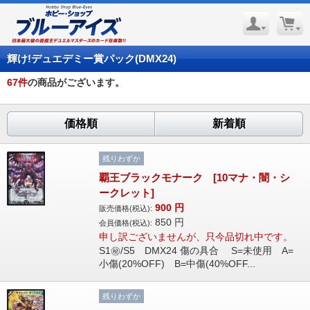
輝け!デュエデミー賞パック(DMX24)
67
件
の商品がございます。
価格順
新着順
残りわずか
覇王ブラックモナーク [10マナ・闇・シ
ークレット]
900
円
販売価格(税込):
850
円
会員価格(税込):
申し訳ございませんが、只今品切れ中です。
S1㊙/S5 DMX24 傷の具合 S=未使用 A=
小傷(20%OFF) B=中傷(40%OFF...
残りわずか