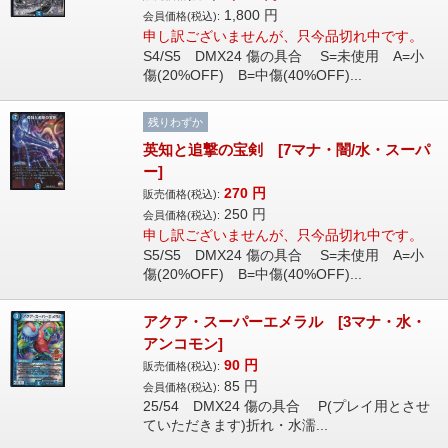
1,800
円
会員価格(税込):
申し訳ございませんが、只今品切れ中です。
S4/S5 DMX24 傷の具合 S=未使用 A=小
傷(20%OFF) B=中傷(40%OFF)...
残りわずか
英知と追撃の宝剣 [7マナ・闇/水・スーパ
ー]
270
円
販売価格(税込):
250
円
会員価格(税込):
申し訳ございませんが、只今品切れ中です。
S5/S5 DMX24 傷の具合 S=未使用 A=小
傷(20%OFF) B=中傷(40%OFF)...
アクア・スーパーエメラル [3マナ・水・
アンコモン]
90
円
販売価格(税込):
85
円
会員価格(税込):
25/54 DMX24 傷の具合 P(プレイ用とさせ
ていただきます)折れ・水濡...